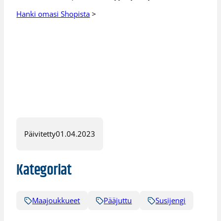
Hanki omasi Shopista
>
Päivitetty
01.04.2023
Kategoriat
Maajoukkueet
Pääjuttu
Susijengi