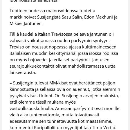
Tuotteen uudessa mainosvideossa tuotetta
markkinoivat Susijengistä Sasu Salin, Edon Maxhuni ja
Mikael Jantunen.
Tällä kaudella Italian Trevisossa pelaava Jantunen oli
vahvasti vaikuttamassa uuden parfyymin syntyyn.
Treviso on noussut nopeassa ajassa kulttimaineeseen
italialaisen muodin keskittymänä, jossa isossa roolissa
on myös hajuvedet ja erilaiset parfyymit. Jantusen
seurajoukkuekontaktit olivat mahdollistamassa uutta
lanseerausta.
– Susijengin tulevat MM-kisat ovat herättäneet paljon
kiinnostusta ja sellaisia ovia on auennut, jotka aiemmin
pysyivät visusti kiinni. On Susijengin arvojen mukaista,
että olemme tässä mukana myös
vastuullisuuskulmalla. Artesaaniparfyymit ovat monille
vielä aika tuntemattomia, mutta toivottavasti
edesautamme sen tunnettavuutta kotimaassamme,
kommentoi Koripalloliiton myyntijohtaja Timo Vertio.