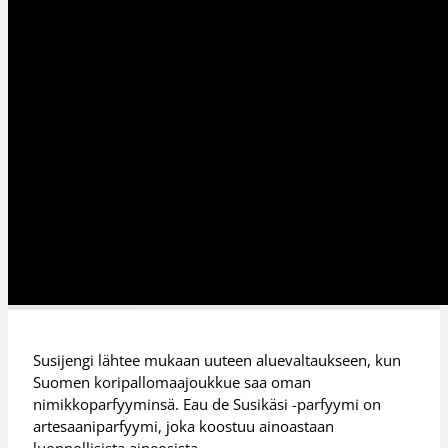
Susijengi lähtee mukaan uuteen aluevaltaukseen, kun
Suomen koripallomaajoukkue saa oman
nimikkoparfyyminsä. Eau de Susikäsi -parfyymi on
artesaaniparfyymi, joka koostuu ainoastaan
luonnollisista aineosista.