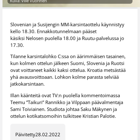
Kuva: Ville Vuorinen
Slovenian ja Susijengin MM-karsintaottelu käynnistyy
kello 18.30. Ennakkotunnelmaan pääset
käsiksi Nelosen puolella 18.00 ja Ruutu-palvelussa jo
17.30.
Tilanne karsintalohko C:ssa on äärimmäisen tasainen,
kun kolmen ottelun jälkeen Suomi, Slovenia ja Ruotsi
ovat voittaneet kaikki kaksi ottelua. Kroatia metsästää
yhä avausvoittoaan. Lohkon kolme parasta selviää
jatkokarsintaan.
Illan käänteitä ovat TV:n puolella kommentoimassa
Teemu ”Taikuri” Rannikko ja Vilppaan päävalmentaja
Sami Toiviainen. Studiota johtaa Saku Mäkynen ja
ottelun kotikatsomoihin tulkitsee Kristian Palotie.
Päivitetty
28.02.2022