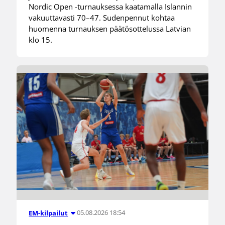
Nordic Open -turnauksessa kaatamalla Islannin
vakuuttavasti 70–47. Sudenpennut kohtaa
huomenna turnauksen päätösottelussa Latvian
klo 15.
05.08.2026 18:54
EM-kilpailut