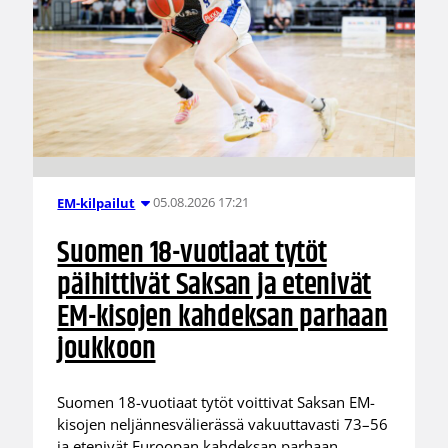
05.08.2026 17:21
EM-kilpailut
Suomen 18-vuotiaat tytöt
päihittivät Saksan ja etenivät
EM-kisojen kahdeksan parhaan
joukkoon
Suomen 18-vuotiaat tytöt voittivat Saksan EM-
kisojen neljännesvälierässä vakuuttavasti 73–56
ja etenivät Euroopan kahdeksan parhaan