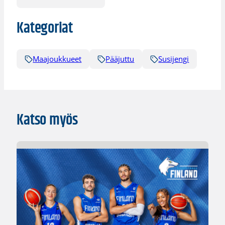
Kategoriat
Maajoukkueet
Pääjuttu
Susijengi
Katso myös