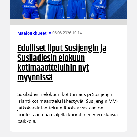
06.08.2026 10:14
Maajoukkueet
Edulliset liput Susijengin ja
Susiladiesin elokuun
kotimaaotteluihin nyt
myynnissä
Susiladiesin elokuun kotiturnaus ja Susijengin
Islanti-kotimaaottelu lähestyvät. Susijengin MM-
jatkokarsintaotteluun Ruotsia vastaan on
puolestaan enää jäljellä kourallinen vierekkäisiä
paikkoja.