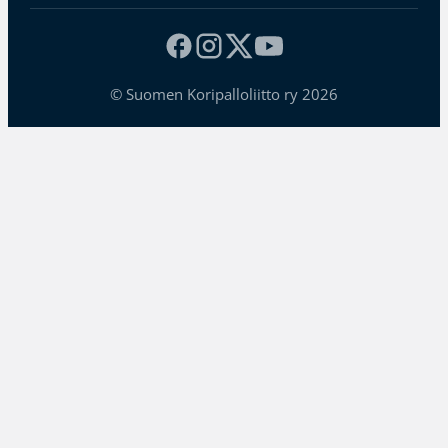
© Suomen Koripalloliitto ry 2026