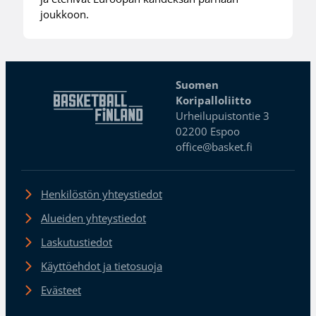
joukkoon.
Suomen
Koripalloliitto
Urheilupuistontie 3
02200 Espoo
office@basket.fi
Henkilöstön yhteystiedot
Alueiden yhteystiedot
Laskutustiedot
Käyttöehdot ja tietosuoja
Evästeet