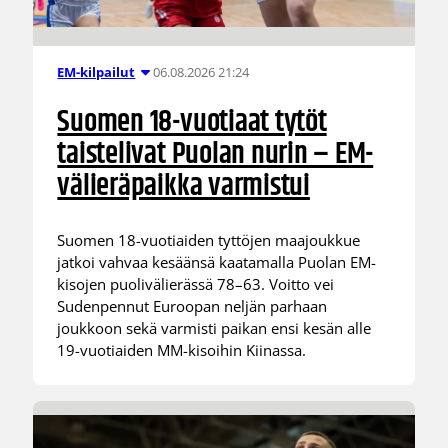
06.08.2026 21:24
EM-kilpailut
Suomen 18-vuotiaat tytöt
taistelivat Puolan nurin – EM-
välieräpaikka varmistui
Suomen 18-vuotiaiden tyttöjen maajoukkue
jatkoi vahvaa kesäänsä kaatamalla Puolan EM-
kisojen puolivälierässä 78–63. Voitto vei
Sudenpennut Euroopan neljän parhaan
joukkoon sekä varmisti paikan ensi kesän alle
19-vuotiaiden MM-kisoihin Kiinassa.