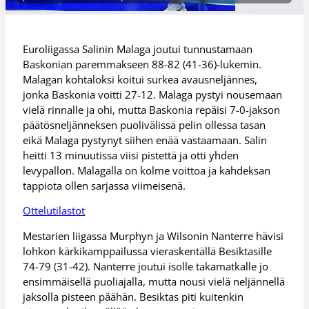
Euroliigassa Salinin Malaga joutui tunnustamaan
Baskonian paremmakseen 88-82 (41-36)-lukemin.
Malagan kohtaloksi koitui surkea avausneljännes,
jonka Baskonia voitti 27-12. Malaga pystyi nousemaan
vielä rinnalle ja ohi, mutta Baskonia repäisi 7-0-jakson
päätösneljänneksen puolivälissä pelin ollessa tasan
eikä Malaga pystynyt siihen enää vastaamaan. Salin
heitti 13 minuutissa viisi pistettä ja otti yhden
levypallon. Malagalla on kolme voittoa ja kahdeksan
tappiota ollen sarjassa viimeisenä.
Ottelutilastot
Mestarien liigassa Murphyn ja Wilsonin Nanterre hävisi
lohkon kärkikamppailussa vieraskentällä Besiktasille
74-79 (31-42). Nanterre joutui isolle takamatkalle jo
ensimmäisellä puoliajalla, mutta nousi vielä neljännellä
jaksolla pisteen päähän. Besiktas piti kuitenkin