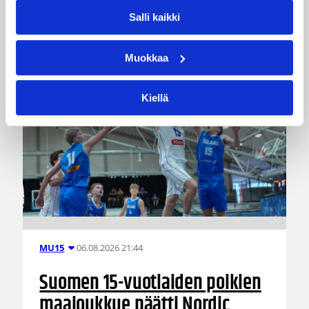
Salli kaikki
Muokkaa
Kiellä
06.08.2026 21:44
MU15
Suomen 15-vuotiaiden poikien
maajoukkue päätti Nordic