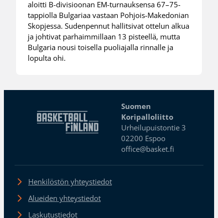
aloitti B-divisioonan EM-turnauksensa 67–75-
tappiolla Bulgariaa vastaan Pohjois-Makedonian
Skopjessa. Sudenpennut hallitsivat ottelun alkua
ja johtivat parhaimmillaan 13 pisteellä, mutta
Bulgaria nousi toisella puoliajalla rinnalle ja
lopulta ohi.
Suomen
Koripalloliitto
Urheilupuistontie 3
02200 Espoo
office@basket.fi
Henkilöstön yhteystiedot
Alueiden yhteystiedot
Laskutustiedot