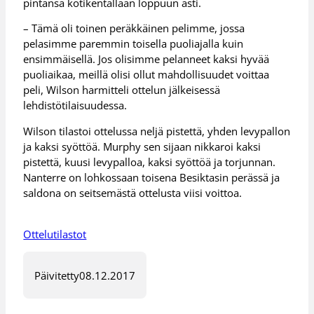
pintansa kotikentällään loppuun asti.
– Tämä oli toinen peräkkäinen pelimme, jossa
pelasimme paremmin toisella puoliajalla kuin
ensimmäisellä. Jos olisimme pelanneet kaksi hyvää
puoliaikaa, meillä olisi ollut mahdollisuudet voittaa
peli, Wilson harmitteli ottelun jälkeisessä
lehdistötilaisuudessa.
Wilson tilastoi ottelussa neljä pistettä, yhden levypallon
ja kaksi syöttöä. Murphy sen sijaan nikkaroi kaksi
pistettä, kuusi levypalloa, kaksi syöttöä ja torjunnan.
Nanterre on lohkossaan toisena Besiktasin perässä ja
saldona on seitsemästä ottelusta viisi voittoa.
Ottelutilastot
Päivitetty
08.12.2017