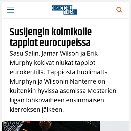
Siirry
sisältöön
Susijengin kolmikolle
tappiot eurocupeissa
Sasu Salin, Jamar Wilson ja Erik
Murphy kokivat niukat tappiot
eurokentillä. Tappiosta huolimatta
Murphyn ja Wilsonin Nanterre on
kuitenkin hyvissä asemissa Mestarien
liigan lohkovaiheen ensimmäisen
kierroksen jälkeen.