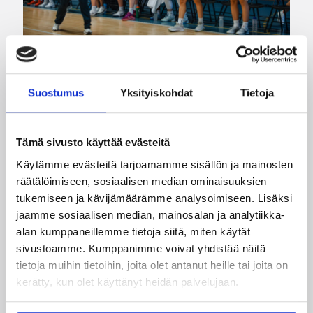
06.08.2026 21:44
Maaottelu
Suostumus
Yksityiskohdat
Tietoja
Susiladiesin puolustus rautaa
Tukholmassa –
Tämä sivusto käyttää evästeitä
harvinaislaatuinen voitto
Käytämme evästeitä tarjoamamme sisällön ja mainosten
Liettuasta
räätälöimiseen, sosiaalisen median ominaisuuksien
tukemiseen ja kävijämäärämme analysoimiseen. Lisäksi
jaamme sosiaalisen median, mainosalan ja analytiikka-
Susiladies nappasi harvinaislaatuisen voiton
Liettuasta Tukholmassa pelatussa maaottelussa.
alan kumppaneillemme tietoja siitä, miten käytät
Susiladies voitti vakuuttavasti Liettuan 81-70
sivustoamme. Kumppanimme voivat yhdistää näitä
(48-36) Elina Aarnisalon 22 pisteen
tietoja muihin tietoihin, joita olet antanut heille tai joita on
johdattamana. Suomi pelaa Tukholmassa vielä
kerätty, kun olet käyttänyt heidän palvelujaan.
toisen ottelun, kun huomenna vastaan tulee
Ruotsi.