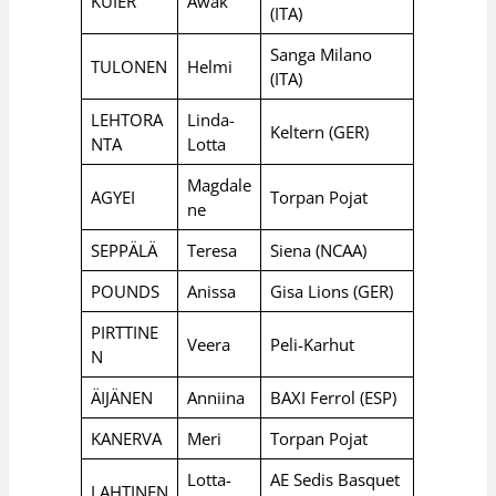
KUIER
Awak
(ITA)
Sanga Milano
TULONEN
Helmi
(ITA)
LEHTORA
Linda-
Keltern (GER)
NTA
Lotta
Magdale
AGYEI
Torpan Pojat
ne
SEPPÄLÄ
Teresa
Siena (NCAA)
POUNDS
Anissa
Gisa Lions (GER)
PIRTTINE
Veera
Peli-Karhut
N
ÄIJÄNEN
Anniina
BAXI Ferrol (ESP)
KANERVA
Meri
Torpan Pojat
Lotta-
AE Sedis Basquet
LAHTINEN