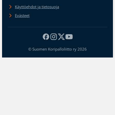
Käyttöehdot ja tietosuoja
Evästeet
© Suomen Koripalloliitto ry 2026