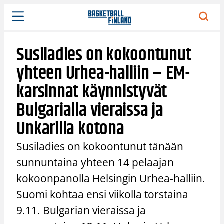
Siirry
sisältöön
Susiladies on kokoontunut
yhteen Urhea-halliin – EM-
karsinnat käynnistyvät
Bulgarialla vieraissa ja
Unkarilla kotona
Susiladies on kokoontunut tänään
sunnuntaina yhteen 14 pelaajan
kokoonpanolla Helsingin Urhea-halliin.
Suomi kohtaa ensi viikolla torstaina
9.11. Bulgarian vieraissa ja