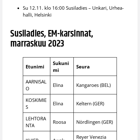
Su 12.11. klo 16:00 Susiladies – Unkari, Urhea-
halli, Helsinki
Susiladies, EM-karsinnat,
marraskuu 2023
Sukuni
Etunimi
Seura
mi
AARNISAL
Elina
Kangaroes (BEL)
O
KOSKIMIE
Elina
Keltern (GER)
S
LEHTORA
Roosa
Nördlingen (GER)
NTA
Reyer Venezia