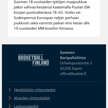
Suomen 18-vuotiaiden tyttöjen maajoukkue
jatkoi vahvaa kesäänsä kaatamalla Puolan EM-
kisojen puolivälierässä 78–63. Voitto vei
Sudenpennut Euroopan neljän parhaan
joukkoon sekä varmisti paikan ensi kesän alle
19-vuotiaiden MM-kisoihin Kiinassa.
Suomen
Koripalloliitto
Urheilupuistontie 3
02200 Espoo
office@basket.fi
Henkilöstön yhteystiedot
Alueiden yhteystiedot
Laskutustiedot