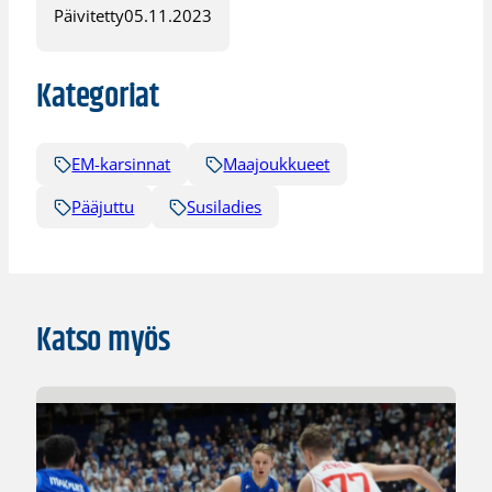
Päivitetty
05.11.2023
Kategoriat
EM-karsinnat
Maajoukkueet
Pääjuttu
Susiladies
Katso myös