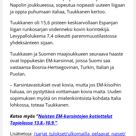
Napolin joukkueessa, sopeutua nopeasti uuteen liigaan
ja oppia puhumaan italiaa, Tuukkanen kertoo.
Tuukkanen oli 15,6 pisteen keskiarvollaan Espanjan
liigan runkosarjan viidenneksi kovin korintekijä.
Levypallolukema 7,4 oikeutti paremmuustilastossa
yhdeksänteen sijaan.
Tuukkasen ja Suomen maajoukkueen seuraava haaste
ovat loppukesän EM-karsinnat, joissa Suomi saa
vastaansa Bosnia-Hertsegovinan, Turkin, Italian ja
Puolan.
– Karsintavastukset ovat kovia, mutta jos EM-kisoihin
haluaa, on pystyttävä voittamaan kovia maita. Uuden
sopimuksen myötä on mielenkiintoista kohdata Italia
lohkossa, toteaa Tuukkanen.
Katso myös ”
Naisten EM-karsintojen kotiottelut
Tapiolassa 13.8.-10.9.”
.
Lisätietoja:
/sarjat_tulokset/ulkomailla_pelaavat_naiset/