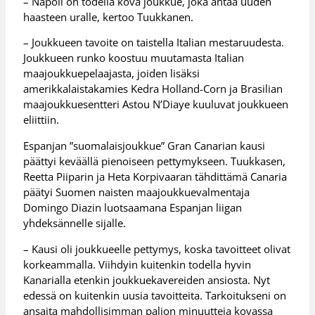
– Napoli on todella kova joukkue, joka antaa uuden
haasteen uralle, kertoo Tuukkanen.
– Joukkueen tavoite on taistella Italian mestaruudesta.
Joukkueen runko koostuu muutamasta Italian
maajoukkuepelaajasta, joiden lisäksi
amerikkalaistakamies Kedra Holland-Corn ja Brasilian
maajoukkuesentteri Astou N’Diaye kuuluvat joukkueen
eliittiin.
Espanjan ”suomalaisjoukkue” Gran Canarian kausi
päättyi keväällä pienoiseen pettymykseen. Tuukkasen,
Reetta Piiparin ja Heta Korpivaaran tähdittämä Canaria
päätyi Suomen naisten maajoukkuevalmentaja
Domingo Diazin luotsaamana Espanjan liigan
yhdeksännelle sijalle.
– Kausi oli joukkueelle pettymys, koska tavoitteet olivat
korkeammalla. Viihdyin kuitenkin todella hyvin
Kanarialla etenkin joukkuekavereiden ansiosta. Nyt
edessä on kuitenkin uusia tavoitteita. Tarkoitukseni on
ansaita mahdollisimman paljon minuutteja kovassa