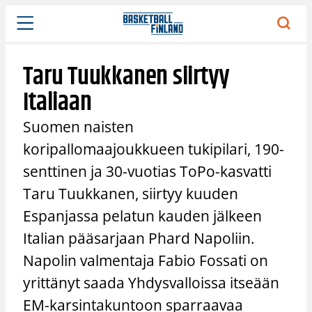
Siirry
sisältöön
Taru Tuukkanen siirtyy
Italiaan
Suomen naisten
koripallomaajoukkueen tukipilari, 190-
senttinen ja 30-vuotias ToPo-kasvatti
Taru Tuukkanen, siirtyy kuuden
Espanjassa pelatun kauden jälkeen
Italian pääsarjaan Phard Napoliin.
Napolin valmentaja Fabio Fossati on
yrittänyt saada Yhdysvalloissa itseään
EM-karsintakuntoon sparraavaa