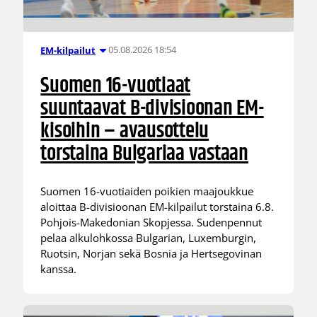
05.08.2026 18:54
EM-kilpailut
Suomen 16-vuotiaat
suuntaavat B-divisioonan EM-
kisoihin – avausottelu
torstaina Bulgariaa vastaan
Suomen 16-vuotiaiden poikien maajoukkue
aloittaa B-divisioonan EM-kilpailut torstaina 6.8.
Pohjois-Makedonian Skopjessa. Sudenpennut
pelaa alkulohkossa Bulgarian, Luxemburgin,
Ruotsin, Norjan sekä Bosnia ja Hertsegovinan
kanssa.