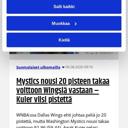
Salli kaikki
Muokkaa
Kiellä
06.08.2026 09:16
Suomalaiset ulkomailla
Mystics nousi 20 pisteen takaa
voittoon Wingsiä vastaan –
Kuier viisi pistettä
WNBA:ssa Dallas Wings ehti johtaa peliä jo 20
pistettä, mutta Washington Mystics nousi takaa
voittoon 92-96 (59-44). Awak Kuier pelasi