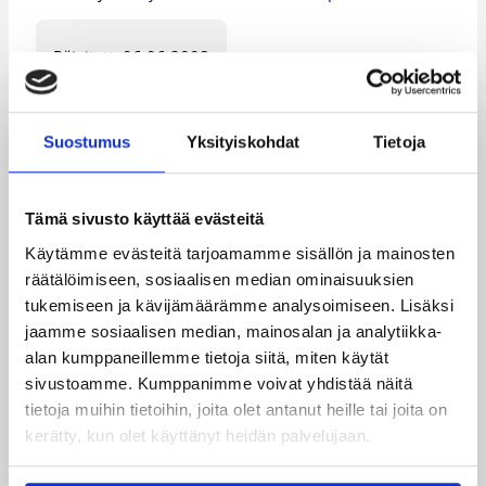
Päivitetty
06.06.2008
Kategoriat
Suostumus
Yksityiskohdat
Tietoja
Pääjuttu
Suomalaiset ulkomailla
Tämä sivusto käyttää evästeitä
Käytämme evästeitä tarjoamamme sisällön ja mainosten
räätälöimiseen, sosiaalisen median ominaisuuksien
tukemiseen ja kävijämäärämme analysoimiseen. Lisäksi
Katso myös
jaamme sosiaalisen median, mainosalan ja analytiikka-
alan kumppaneillemme tietoja siitä, miten käytät
sivustoamme. Kumppanimme voivat yhdistää näitä
tietoja muihin tietoihin, joita olet antanut heille tai joita on
kerätty, kun olet käyttänyt heidän palvelujaan.