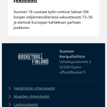
Suomen 18-vuotiaat tytöt voittivat Saksan EM-
kisojen neljännesvälierässä vakuuttavasti 73–56
ja etenivät Euroopan kahdeksan parhaan
joukkoon.
Suomen
Koripalloliitto
Urheilupuistontie 3
02200 Espoo
office@basket.fi
Henkilöstön yhteystiedot
Alueiden yhteystiedot
Laskutustiedot