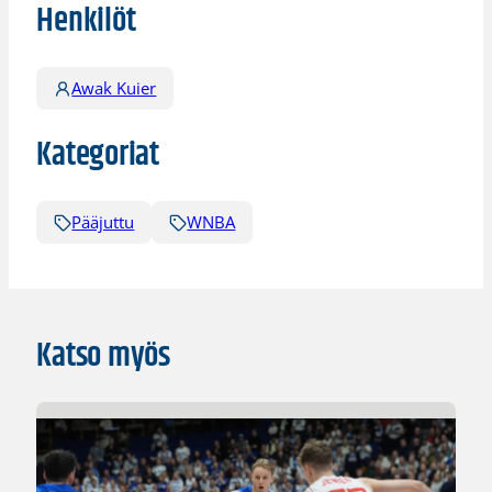
Henkilöt
Awak Kuier
Kategoriat
Pääjuttu
WNBA
Katso myös