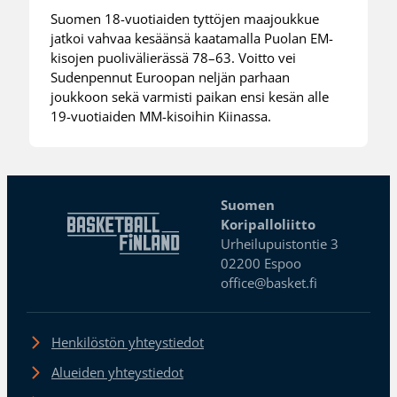
Suomen 18-vuotiaiden tyttöjen maajoukkue
jatkoi vahvaa kesäänsä kaatamalla Puolan EM-
kisojen puolivälierässä 78–63. Voitto vei
Sudenpennut Euroopan neljän parhaan
joukkoon sekä varmisti paikan ensi kesän alle
19-vuotiaiden MM-kisoihin Kiinassa.
Suomen
Koripalloliitto
Urheilupuistontie 3
02200 Espoo
office@basket.fi
Henkilöstön yhteystiedot
Alueiden yhteystiedot