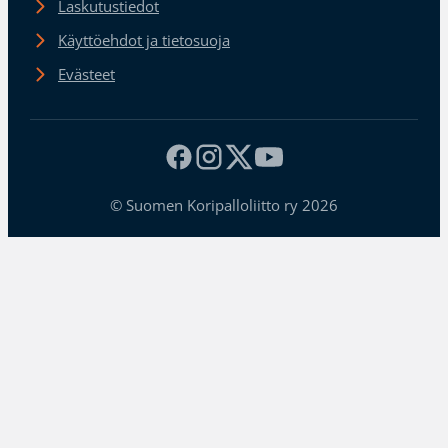
Laskutustiedot
Käyttöehdot ja tietosuoja
Evästeet
© Suomen Koripalloliitto ry 2026