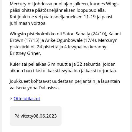
Mercury oli johdossa puoliajan jälkeen, kunnes Wings
pääsi ohitse päätösneljänneksen loppupuolella.
Kotijoukkue vei päätösneljänneksen 11-19 ja pääsi
juhlimaan voittoa.
Wingsin pistekolmikko oli Satou Sabally (24/10), Kalani
Brown (17/15) ja Arike Ogunbowale (17/4). Mercuryn
pistekärki oli 24 pistettä ja 4 levypalloa kerännyt
Brittney Griner.
Kuier sai peliaikaa 6 minuuttia ja 32 sekuntia, joiden
aikana hän tilastoi kaksi levypalloa ja kaksi torjuntaa.
Joukkueet kohtaavat uudestaan perjantain ja lauantain
välisenä yönä Dallasissa.
>
Ottelutilastot
Päivitetty
08.06.2023