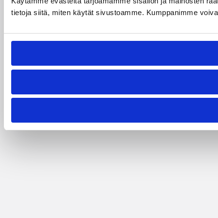
Käytämme evästeitä tarjoamamme sisällön ja mainosten rää
tietoja siitä, miten käytät sivustoamme. Kumppanimme voivat yhd