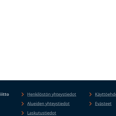
iitto
Henkilöstön yhteystiedot
Käyttöehdo
Alueiden yhteystiedot
Evästeet
Laskutustiedot