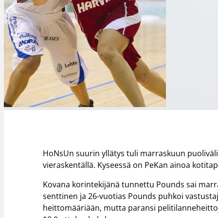
HoNsUn suurin yllätys tuli marraskuun puoliväliss
vieraskentällä. Kyseessä on PeKan ainoa kotitapp
Kovana korintekijänä tunnettu Pounds sai marr
senttinen ja 26-vuotias Pounds puhkoi vastustaj
heittomääriään, mutta paransi pelitilanneheitto