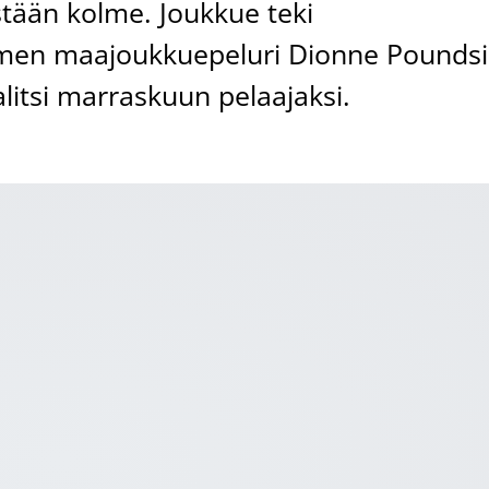
stään kolme. Joukkue teki
uomen maajoukkuepeluri Dionne Pounds
valitsi marraskuun pelaajaksi.