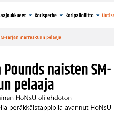
aajoukkueet
Korisperhe
Koripalloliitto
Uutis
SM-sarjan marraskuun pelaaja
n Pounds naisten SM-
un pelaaja
läinen HoNsU oli ehdoton
ella peräkkäistappiolla avannut HoNsU