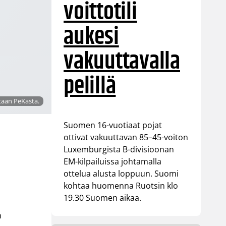
voittotili
aukesi
vakuuttavalla
pelillä
taan PeKasta.
Suomen 16-vuotiaat pojat
ottivat vakuuttavan 85–45-voiton
Luxemburgista B-divisioonan
EM-kilpailuissa johtamalla
ottelua alusta loppuun. Suomi
kohtaa huomenna Ruotsin klo
19.30 Suomen aikaa.
n