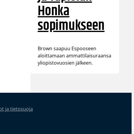
Honka
sopimukseen
Brown saapuu Espooseen
aloittamaan ammattilaisuraansa
yliopistovuosien jälkeen.
t ja tietosuoja