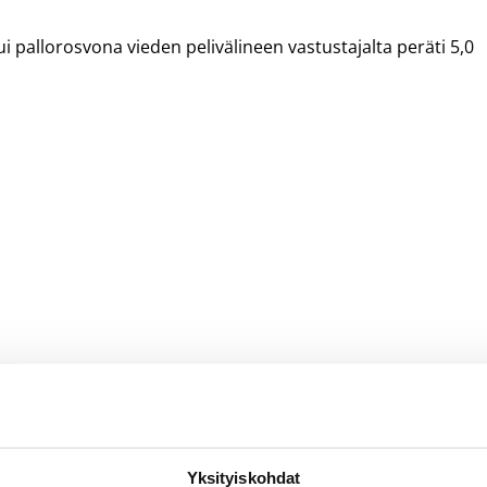
allorosvona vieden pelivälineen vastustajalta peräti 5,0
t
Yksityiskohdat