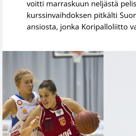
voitti marraskuun neljästä peli
kurssinvaihdoksen pitkälti S
ansiosta, jonka Koripalloliitto 