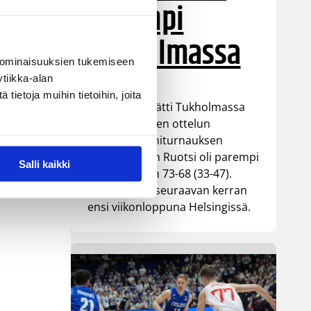
parempi
Tukholmassa
 ominaisuuksien tukemiseen
tiikka-alan
ietoja muihin tietoihin, joita
Susiladies päätti Tukholmassa
pelatun kahden ottelun
mittaisen miniturnauksen
tappioon, kun Ruotsi oli parempi
Salli kaikki
loppulukemin 73-68 (33-47).
Suomi pelaa seuraavan kerran
ensi viikonloppuna Helsingissä.