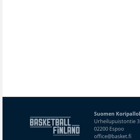
Suomen Koripallol
Urheilupuistontie 3
02200 Espoo
office@basket.fi