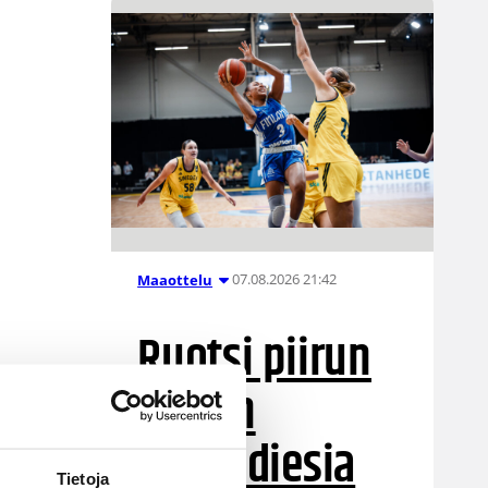
07.08.2026 21:42
Maaottelu
Ruotsi piirun
verran
Susiladiesia
Tietoja