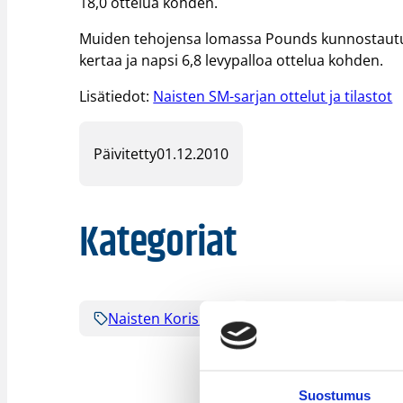
18,0 ottelua kohden.
Muiden tehojensa lomassa Pounds kunnostautui p
kertaa ja napsi 6,8 levypalloa ottelua kohden.
Lisätiedot:
Naisten SM-sarjan ottelut ja tilastot
Päivitetty
01.12.2010
Kategoriat
Naisten Korisliiga
Pääjuttu
Sarja
Suostumus