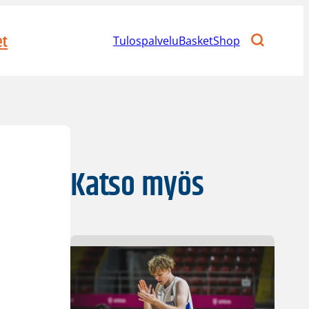
et
Tulospalvelu
BasketShop
Katso myös