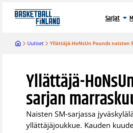
Siirry
sisältöön
Sarjat
M
Uutiset
Yllättäjä-HoNsUn Pounds naisten 
Yllättäjä-HoNsU
sarjan marrasku
Naisten SM-sarjassa jyväskylä
yllättäjäjoukkue. Kauden kuud