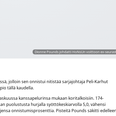
Dionne Pounds johdatti HoNsUn voittoon ex-seuras
ä, jolloin sen onnistui nitistää sarjajohtaja Peli-Karhut
io tällä kaudella.
askuussa kanssapelurinsa mukaan koritalkoisiin. 174-
an puolustusta hurjalla syöttökeskiarvolla 5,0, vähensi
jensa onnistumisprosenttia. Pisteitä Pounds säkitti edellee