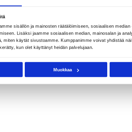
itä
mme sisällön ja mainosten räätälöimiseen, sosiaalisen median
iseen. Lisäksi jaamme sosiaalisen median, mainosalan ja analy
, miten käytät sivustoamme. Kumppanimme voivat yhdistää näitä t
n kerätty, kun olet käyttänyt heidän palvelujaan.
Muokkaa