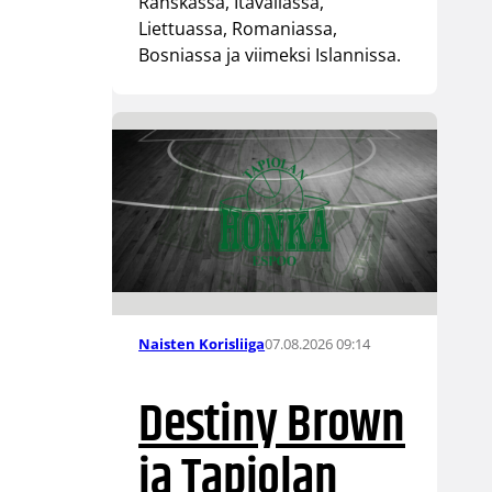
Ranskassa, Itävallassa,
Liettuassa, Romaniassa,
Bosniassa ja viimeksi Islannissa.
07.08.2026 09:14
Naisten Korisliiga
Destiny Brown
ja Tapiolan