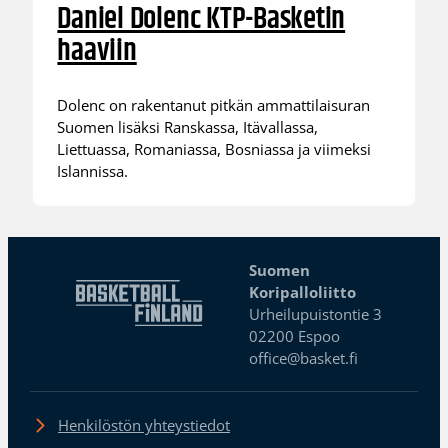
Daniel Dolenc KTP-Basketin
haaviin
Dolenc on rakentanut pitkän ammattilaisuran
Suomen lisäksi Ranskassa, Itävallassa,
Liettuassa, Romaniassa, Bosniassa ja viimeksi
Islannissa.
Suomen
Koripalloliitto
Urheilupuistontie 3
02200 Espoo
office@basket.fi
Henkilöstön yhteystiedot