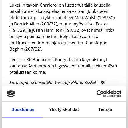
Lukoilin tavoin Charleroi on luottanut tällä kaudella
pitkälti amerikkalaispelaajiensa varaan. Joukkueen
ehdottomat pistetykit ovat olleet Matt Walsh (199/30)
ja Derrick Allen (203/32), mutta myös Je’Kel Foster
(191/29) ja Justin Hamilton (190/32) ovat nimiä, jotka
on syytä painaa muistiin. Belgialaisosaamista
joukkueeseen tuo maajoukkuesentteri Christophe
Beghin (207/32).
Lee jr.:n KK Buducnost Podgorica on käynnistänyt
kautensa Adrianmeren liigassa voittamalla seitsemästä
ottelustaan kolme.
EuroCupin avausottelu: Gescrap Bilbao Basket – KK
Buducnost Podgorica keskiviikkona 7. marraskuuta klo
21:15 Suomen aikaa.
Lisätietoja:
EuroCupin sivusto ja live-tilastointi
Suostumus
Yksityiskohdat
Tietoja