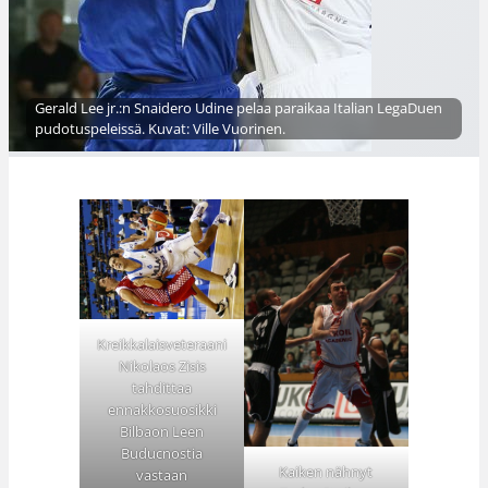
Gerald Lee jr.:n Snaidero Udine pelaa paraikaa Italian LegaDuen
pudotuspeleissä. Kuvat: Ville Vuorinen.
Kreikkalaisveteraani
Nikolaos Zisis
tahdittaa
ennakkosuosikki
Bilbaon Leen
Buducnostia
Kaiken nähnyt
vastaan