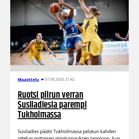
07.08.2026 21:42
Maaottelu
Ruotsi piirun verran
Susiladiesia parempi
Tukholmassa
Susiladies päätti Tukholmassa pelatun kahden
ottelun mittaisen miniturnauksen tappioon, kun