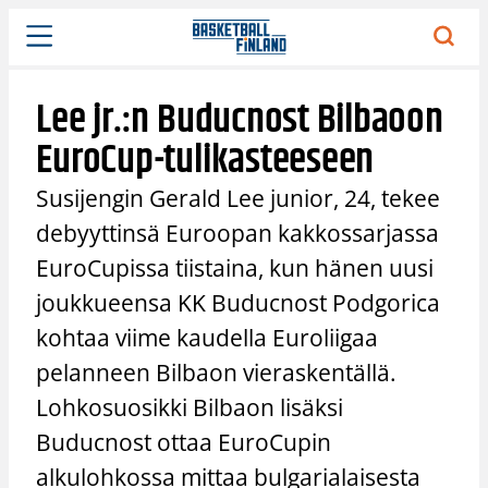
Siirry
sisältöön
Lee jr.:n Buducnost Bilbaoon
EuroCup-tulikasteeseen
Susijengin Gerald Lee junior, 24, tekee
debyyttinsä Euroopan kakkossarjassa
EuroCupissa tiistaina, kun hänen uusi
joukkueensa KK Buducnost Podgorica
kohtaa viime kaudella Euroliigaa
pelanneen Bilbaon vieraskentällä.
Lohkosuosikki Bilbaon lisäksi
Buducnost ottaa EuroCupin
alkulohkossa mittaa bulgarialaisesta