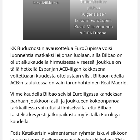
Todor Stoikov
keskiviikkona.
piiskaa
bulgarialaisen
Lukoilin EuroCupiin.
Kuvat: Ville Vuorinen
& FIBA Europe.
KK Buducnostin avausottelua EuroCupissa voisi
luonnehtia matkaksi leijonan luolaan, sillä Bilbao on
ollut alkukaudella hirmuisessa vireessä. Joukkue on
tällä hetkellä Espanjan ACB-liigan kakkosena
voitettuaan kuudesta ottelustaan viisi. Bilbaon edellä
ACB:n taulukossa on vain tarunhohtoinen Real Madrid.
Viime kaudella Bilbao selvisi Euroliigassa kahdeksan
parhaan joukkoon asti, ja joukkueen kokoonpanoa
tarkkaillessa vaikuttaisi ilmiselvältä, että Bilbao
taistelisi kevyesti jatkopaikasta myös tällä Euroliiga-
kaudella.
Fotis Katsikarisin valmentaman ryhmän iskuviisikkoon
kuuluvat mm. Kreikan maajoukkuejyrä Nikolaos Zisis