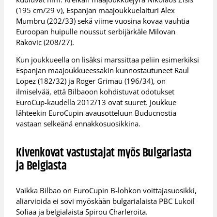
(195 cm/29 v), Espanjan maajoukkuelaituri Alex
Mumbru (202/33) sekä viime vuosina kovaa vauhtia
Euroopan huipulle noussut serbijärkäle Milovan
Rakovic (208/27).
Kun joukkueella on lisäksi marssittaa peliin esimerkiksi
Espanjan maajoukkueessakin kunnostautuneet Raul
Lopez (182/32) ja Roger Grimau (196/34), on
ilmiselvää, että Bilbaoon kohdistuvat odotukset
EuroCup-kaudella 2012/13 ovat suuret. Joukkue
lähteekin EuroCupin avausotteluun Buducnostia
vastaan selkeänä ennakkosuosikkina.
Kivenkovat vastustajat myös Bulgariasta
ja Belgiasta
Vaikka Bilbao on EuroCupin B-lohkon voittajasuosikki,
aliarvioida ei sovi myöskään bulgarialaista PBC Lukoil
Sofiaa ja belgialaista Spirou Charleroita.