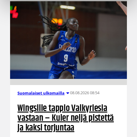
08.08.2026 08:54
Suomalaiset ulkomailla
Wingsille tappio Valkyriesia
vastaan – Kuier neljä pistettä
ja kaksi torjuntaa