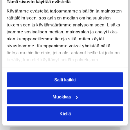
Tämä sivusto käyttää evästeitä
Päivitetty
06.11.2012
Käytämme evästeitä tarjoamamme sisällön ja mainosten
räätälöimiseen, sosiaalisen median ominaisuuksien
Henkilöt
tukemiseen ja kävijämäärämme analysoimiseen. Lisäksi
jaamme sosiaalisen median, mainosalan ja analytiikka-
alan kumppaneillemme tietoja siitä, miten käytät
Kari-Pekka Klinga
sivustoamme. Kumppanimme voivat yhdistää näitä
tietoja muihin tietoihin, joita olet antanut heille tai joita on
Kategoriat
kerätty, kun olet käyttänyt heidän palvelujaan.
Pääjuttu
Suomalaiset ulkomailla
Salli kaikki
Muokkaa
Katso myös
Kiellä