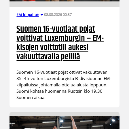
08.08.2026 00:37
EM-kilpailut
Suomen 16-vuotiaat pojat
voittivat Luxemburgin – EM-
kisojen voittotili aukesi
vakuuttavalla pelillä
Suomen 16-vuotiaat pojat ottivat vakuuttavan
85–45-voiton Luxemburgista B-divisioonan EM-
kilpailuissa johtamalla ottelua alusta loppuun.
Suomi kohtaa huomenna Ruotsin klo 19.30
Suomen aikaa.