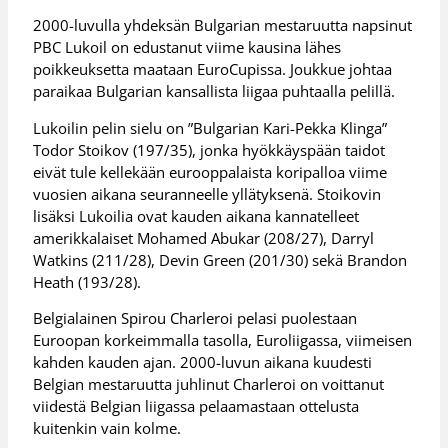
2000-luvulla yhdeksän Bulgarian mestaruutta napsinut
PBC Lukoil on edustanut viime kausina lähes
poikkeuksetta maataan EuroCupissa. Joukkue johtaa
paraikaa Bulgarian kansallista liigaa puhtaalla pelillä.
Lukoilin pelin sielu on ”Bulgarian Kari-Pekka Klinga”
Todor Stoikov (197/35), jonka hyökkäyspään taidot
eivät tule kellekään eurooppalaista koripalloa viime
vuosien aikana seuranneelle yllätyksenä. Stoikovin
lisäksi Lukoilia ovat kauden aikana kannatelleet
amerikkalaiset Mohamed Abukar (208/27), Darryl
Watkins (211/28), Devin Green (201/30) sekä Brandon
Heath (193/28).
Belgialainen Spirou Charleroi pelasi puolestaan
Euroopan korkeimmalla tasolla, Euroliigassa, viimeisen
kahden kauden ajan. 2000-luvun aikana kuudesti
Belgian mestaruutta juhlinut Charleroi on voittanut
viidestä Belgian liigassa pelaamastaan ottelusta
kuitenkin vain kolme.