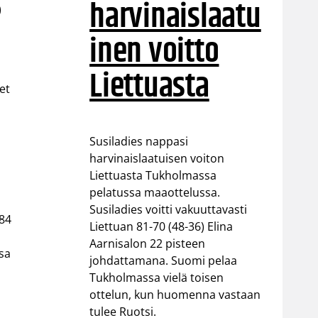
harvinaislaatu
)
inen voitto
Liettuasta
et
Susiladies nappasi
harvinaislaatuisen voiton
Liettuasta Tukholmassa
pelatussa maaottelussa.
Susiladies voitti vakuuttavasti
-84
Liettuan 81-70 (48-36) Elina
Aarnisalon 22 pisteen
ssa
johdattamana. Suomi pelaa
Tukholmassa vielä toisen
ottelun, kun huomenna vastaan
tulee Ruotsi.