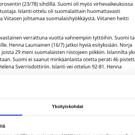
 prosentin (23/78) sihdillä. Suomi oli myös virhevaikeuksissa
staja. Islanti-ottelu oli suomalaittain huomattavasti
lla Viitasen johtamaa suomalaishyökkäystä. Viitanen heitti
invastainen verrattuna vuotta vahnempiin tyttöihin. Suomi tal
ille. Henna Launiainen (16/7) jatkoi hyviä esityksiään. Norja
joista 29 meni suomalaisten riistojeen piikkiin. Islannilta yk
taan. Suomi ei saanut minkäänlaista otetta peräti 46 pistett
lena Sverrisdottiriin. Islanti vei ottelun 92-81. Henna
edessään PM-kisojen alkusarjan päätösottelut Tanskaa
taulukon paras ja toiseksi sijoittunut joukkue pelaavat
Kolmas ja neljäs pelaavat puolestaan sunnuntaina PM-
Yksityiskohdat
kien PM-kisoja, Solna, Ruotsi 21.5.2004
itä
iden sarjaa.