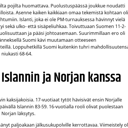
tiailta pojilta huomattava. Puolustuspäässä joukkue noudatti
ypalloista. Asenne kaiken kaikkiaan omaa tekemistä kohtaan ol
tumiin. Islanti, joka ei ole PM-turnauksessa hävinnyt vielä
öytyi sekä ulko- että sisäpeliuhkaa. Toivuttuaan Suomen 11-2-
uolisuuttaan ja pääsi johtoasemaan. Suurimmillaan ero oli
eljänneksellä Suomi kävi muutamaan otteeseen
teillä. Loppuhetkillä Suomi kuitenkin tuhri mahdollisuutens
 niukasti 68-64.
 Islannin ja Norjan kanssa
in kaksijakoisia. 17-vuotiaat tytöt hävisivät ensin Norjalle
vällä Islannin 83-59. 16-vuotialla rooli olivat puolestaan
u Norjan läksytys.
äänyt paljoakaan jälkusukupolville kerrottavaa. Viimeistely ol