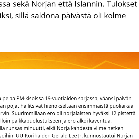
ssa sekä Norjan että Islannin. Tulokset
iksi, sillä saldona päivästä oli kolme
pelaa PM-kisoissa 19-vuotiaiden sarjassa, väänsi päivän
an pojat hallitsivat hienokseltaan ensimmäistä puoliaikaa
vin. Suurimmillaan ero oli norjalaisten hyväksi 12 pistettä
olloin paikkapuolustukseen ja ero alkoi kaventua.
ellä runsas minuutti, eikä Norja kahdesta viime hetken
soihin. UU-Korihaiden Gerald Lee Jr. kunnostautui Norjan