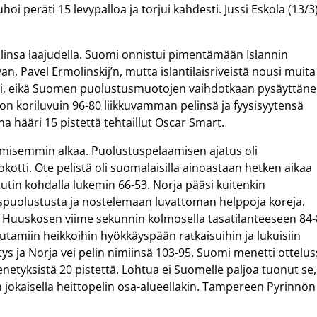
hoi peräti 15 levypalloa ja torjui kahdesti. Jussi Eskola (13/3
aalinsa laajudella. Suomi onnistui pimentämään Islannin
n, Pavel Ermolinskij’n, mutta islantilaisriveistä nousi muita
sesti, eikä Suomen puolustusmuotojen vaihdotkaan pysäyttäne
oiton koriluvuin 96-80 liikkuvamman pelinsä ja fyysisyytensä
a hääri 15 pistettä tehtaillut Oscar Smart.
emisemmin alkaa. Puolustuspelaamisen ajatus oli
rokotti. Ote pelistä oli suomalaisilla ainoastaan hetken aikaa
uutin kohdalla lukemin 66-53. Norja pääsi kuitenkin
ispuolustusta ja nostelemaan luvattoman helppoja koreja.
i Huuskosen viime sekunnin kolmosella tasatilanteeseen 84
utamiin heikkoihin hyökkäyspään ratkaisuihin ja lukuisiin
ys ja Norja vei pelin nimiinsä 103-95. Suomi menetti ottelu
etyksistä 20 pistettä. Lohtua ei Suomelle paljoa tuonut se,
in jokaisella heittopelin osa-alueellakin. Tampereen Pyrinnön