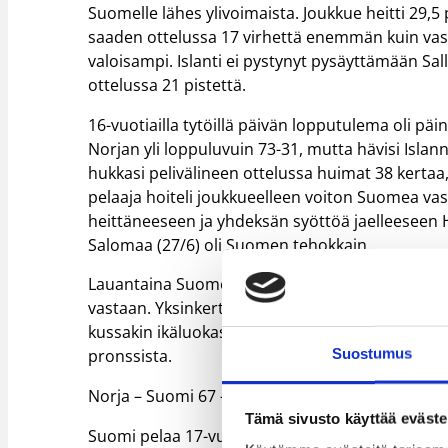
Suomelle lähes ylivoimaista. Joukkue heitti 29,5
saaden ottelussa 17 virhettä enemmän kuin vastu
valoisampi. Islanti ei pystynyt pysäyttämään Sa
ottelussa 21 pistettä.
16-vuotiailla tytöillä päivän lopputulema oli pä
Norjan yli loppuluvuin 73-31, mutta hävisi Islann
hukkasi pelivälineen ottelussa huimat 38 kertaa, 
pelaaja hoiteli joukkueelleen voiton Suomea vas
heittäneeseen ja yhdeksän syöttöä jaelleeseen He
Salomaa (27/6) oli Suomen tehokkain.
Lauantaina Suomen nuorten maajoukkueilla on 
vastaan. Yksinkertaisen alkusarjan jälkeen sarja
kussakin ikäluokassa sunnuntaina PM-finaalin. 
Suostumus
pronssista.
Norja – Suomi 67 – 70 (40-37), 19-vuotiaiden poi
Tämä sivusto käyttää eväste
Suomi pelaa 17-vuotiaiden joukkueella 19-vuotia