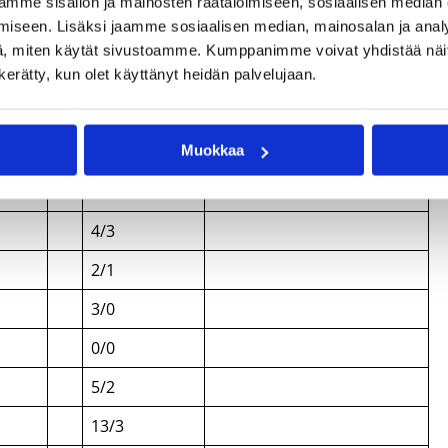
mme sisällön ja mainosten räätälöimiseen, sosiaalisen median
iseen. Lisäksi jaamme sosiaalisen median, mainosalan ja analy
7/4
, miten käytät sivustoamme. Kumppanimme voivat yhdistää näitä t
14/15
/2 torjuntaa
n kerätty, kun olet käyttänyt heidän palvelujaan.
10/1
/3 riistoa
Muokkaa
0/0
10/9
4/3
2/1
3/0
0/0
5/2
13/3