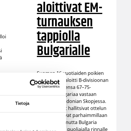
aloittivat EM-
turnauksen
tappiolla
loi
Bulgarialle
si
ä
Suomen 16-vuotiaiden poikien
maajoukkue aloitti B-divisioonan
EM-turnauksensa 67–75-
tappiolla Bulgariaa vastaan
Pohjois-Makedonian Skopjessa.
Tietoja
Sudenpennut hallitsivat ottelun
alkua ja johtivat parhaimmillaan
13 pisteellä, mutta Bulgaria
nousi toisella puoliajalla rinnalle