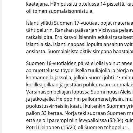
kaatajana. Hän pussitti ottelussa 14 pistettä, kau
oli toinen suomalaisonnistuja.
Islanti yllätti Suomen 17-vuotiaat pojat materi
tähtipelurin, Ranskan pääsarjan Vichyssä pelaava
ratkaisijoita. Ero kasvoi Islannin eduksi tasai
islantilaisia. Islanti nappasi lopulta ansaitun v
ansiosta. Suomalaisista aktiivisimpana haastajan
Suomen 16-vuotiaiden päivä ei olisi voinut ane
aamuottelussa täydellisellä tuuliajolla ja Norja 
kolmannella jaksolla, jolloin Suomi johti 27 min
korilleajoillaan järjestään puhkomaan suomala
Varsinaisen peliajan lopussa Suomi nousi Aleks
ja jatkoajalle. Helppoihin pallonmenetyksiin, mu
puolustusvirheisiin kaatui kuitenkin Suomen yrit
pallon 33 kertaa. Norja teki suoraan Suomen men
että se oli parempi niin levypalloissa (53-34) ku
Petri Heinonen (15/20) oli Suomen tehopeluri.