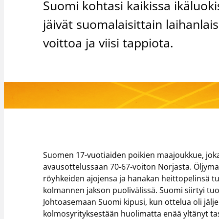
Suomi kohtasi kaikissa ikäluoki
jäivät suomalaisittain laihanlais
voittoa ja viisi tappiota.
Suomen 17-vuotiaiden poikien maajoukkue, joka 
avausottelussaan 70-67-voiton Norjasta. Öljyma
röyhkeiden ajojensa ja hanakan heittopelinsä tur
kolmannen jakson puolivälissä. Suomi siirtyi tu
Johtoasemaan Suomi kipusi, kun ottelua oli jälj
kolmosyrityksestään huolimatta enää yltänyt ta