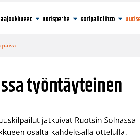
aajoukkueet
Korisperhe
Koripalloliitto
Uutis
n päivä
issa työntäyteinen
skilpailut jatkuivat Ruotsin Solnassa
kueen osalta kahdeksalla ottelulla.