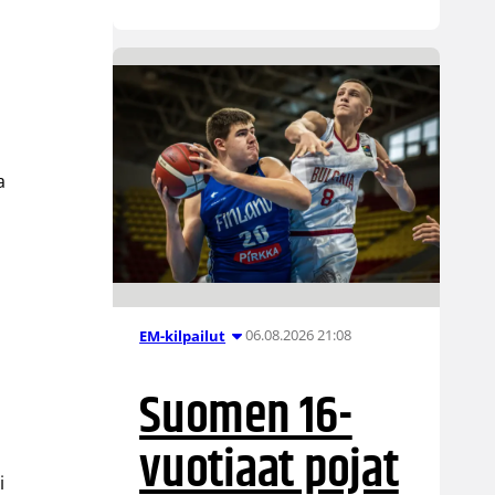
i
a
06.08.2026 21:08
EM-kilpailut
Suomen 16-
vuotiaat pojat
i