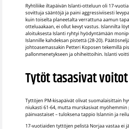
Ryhtiliike iltapäivän Islanti-otteluun oli 17-vuo
sovittuja sääntöjä ja paini aggressiviisesti lev
kuin toiselta planeetalta verrattuna aamun tapah
otteluaakaan, ei ollut kevyt vastus. Islannilta l
aloituksesta Islanti ryhtyi hyödyntämään monip
Islannille kahdeksan pistettä (28-20). Päätösn
johtoasemassakin Petteri Koposen tekemillä pis
pallonmenetykseen ja ohiheittoihin. Islanti voitti
Tytöt tasasivat voitot
Tyttöjen PM-kisapäivät olivat suomalaisittain hyv
niukasti 61-64, mutta murskasivat myöhemmin päi
päinvastaiset – tuloksena tappio Islannin ja reil
17-vuotiaiden tyttöjen pelistä Norjaa vastaa ei j