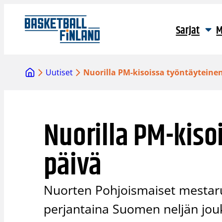
Siirry
sisältöön
Sarjat
M
Uutiset
Nuorilla PM-kisoissa työntäyteine
Nuorilla PM-kiso
päivä
Nuorten Pohjoismaiset mestaruu
perjantaina Suomen neljän jouk