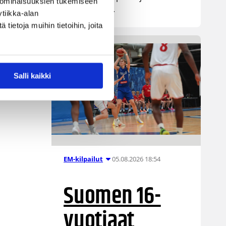
 ominaisuuksien tukemiseen
ja lopulta ohi.
tiikka-alan
ietoja muihin tietoihin, joita
Salli kaikki
05.08.2026 18:54
EM-kilpailut
Suomen 16-
vuotiaat