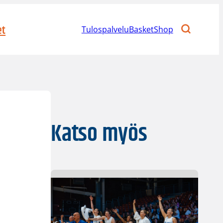
et
Tulospalvelu
BasketShop
Katso myös