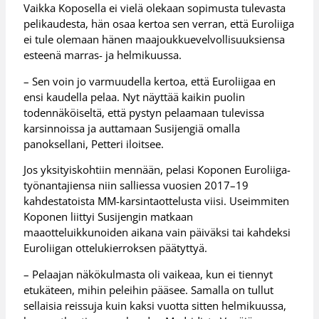
Vaikka Koposella ei vielä olekaan sopimusta tulevasta
pelikaudesta, hän osaa kertoa sen verran, että Euroliiga
ei tule olemaan hänen maajoukkuevelvollisuuksiensa
esteenä marras- ja helmikuussa.
– Sen voin jo varmuudella kertoa, että Euroliigaa en
ensi kaudella pelaa. Nyt näyttää kaikin puolin
todennäköiseltä, että pystyn pelaamaan tulevissa
karsinnoissa ja auttamaan Susijengiä omalla
panoksellani, Petteri iloitsee.
Jos yksityiskohtiin mennään, pelasi Koponen Euroliiga-
työnantajiensa niin salliessa vuosien 2017–19
kahdestatoista MM-karsintaottelusta viisi. Useimmiten
Koponen liittyi Susijengin matkaan
maaotteluikkunoiden aikana vain päiväksi tai kahdeksi
Euroliigan ottelukierroksen päätyttyä.
– Pelaajan näkökulmasta oli vaikeaa, kun ei tiennyt
etukäteen, mihin peleihin pääsee. Samalla on tullut
sellaisia reissuja kuin kaksi vuotta sitten helmikuussa,