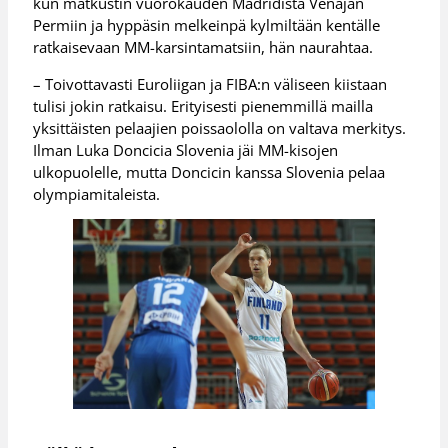
kun matkustin vuorokauden Madridista Venäjän
Permiin ja hyppäsin melkeinpä kylmiltään kentälle
ratkaisevaan MM-karsintamatsiin, hän naurahtaa.
– Toivottavasti Euroliigan ja FIBA:n väliseen kiistaan
tulisi jokin ratkaisu. Erityisesti pienemmillä mailla
yksittäisten pelaajien poissaololla on valtava merkitys.
Ilman Luka Doncicia Slovenia jäi MM-kisojen
ulkopuolelle, mutta Doncicin kanssa Slovenia pelaa
olympiamitaleista.