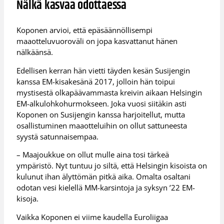
Nälkä kasvaa odottaessa
Koponen arvioi, että epäsäännöllisempi
maaotteluvuoroväli on jopa kasvattanut hänen
nälkäänsä.
Edellisen kerran hän vietti täyden kesän Susijengin
kanssa EM-kisakesänä 2017, jolloin hän toipui
mystisestä olkapäävammasta kreivin aikaan Helsingin
EM-alkulohkohurmokseen. Joka vuosi siitäkin asti
Koponen on Susijengin kanssa harjoitellut, mutta
osallistuminen maaotteluihin on ollut sattuneesta
syystä satunnaisempaa.
– Maajoukkue on ollut mulle aina tosi tärkeä
ympäristö. Nyt tuntuu jo siltä, että Helsingin kisoista on
kulunut ihan älyttömän pitkä aika. Omalta osaltani
odotan vesi kielellä MM-karsintoja ja syksyn ’22 EM-
kisoja.
Vaikka Koponen ei viime kaudella Euroliigaa