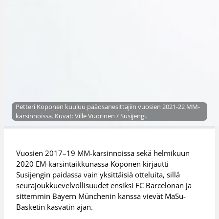
Petteri Koponen kuuluu pääosanesittäjiin vuosien 2021-22 MM-
karsinnoissa. Kuvat: Ville Vuorinen / Susijengi.
Vuosien 2017–19 MM-karsinnoissa sekä helmikuun
2020 EM-karsintaikkunassa Koponen kirjautti
Susijengin paidassa vain yksittäisiä otteluita, sillä
seurajoukkuevelvollisuudet ensiksi FC Barcelonan ja
sittemmin Bayern Münchenin kanssa vievät MaSu-
Basketin kasvatin ajan.