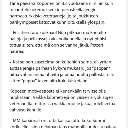
Tänä päivänä Koponen on 33-vuotiaana niin iän kuin
maaottelukokemuksenkin perusteella jengin
harmaaturkkisia veteraaneja, joita joukkueen
parikymppiset katsovat kunnioituksella ylöspäin.
– Ei siihen totu koskaan! Niin pitkään mä kantelin
palloja ja pelikasseja yksinoikeudella ja nyt pitäisi
tottua siiten, että mä oon se vanha jätkä, Petteri
nauraa.
– Kai se perusasetelma on kuitenkin sama, eli yritän
auttaa jengiä parhaan kykyni mukaan. Jos ”pappan”
pitää vähän antaa ohjeita ja pitää huolta pallosta, niin
sitten ”pappa” tekee niin kuin käsketään.
Koposen motivaatiosta ei kenenkään tarvitse olla
huolissaan. Vaikka kilometrejä on viisien arvokisojen
veteraanilla mittarissa vaikka muille jakaa, mieli vetää
vahvasti kentille.
– MM-karsinnat on totta kai iso juttu koko Suomi-
korikselle, siinä pelataan taas mahdollisuudesta palata