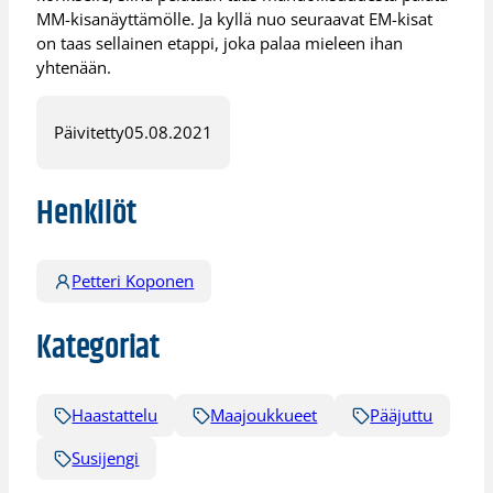
MM-kisanäyttämölle. Ja kyllä nuo seuraavat EM-kisat
on taas sellainen etappi, joka palaa mieleen ihan
yhtenään.
Päivitetty
05.08.2021
Henkilöt
Petteri Koponen
Kategoriat
Haastattelu
Maajoukkueet
Pääjuttu
Susijengi