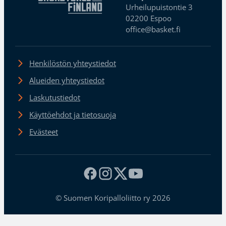
Urheilupuistontie 3
02200 Espoo
office@basket.fi
Henkilöstön yhteystiedot
Alueiden yhteystiedot
Laskutustiedot
Käyttöehdot ja tietosuoja
Evästeet
© Suomen Koripalloliitto ry 2026