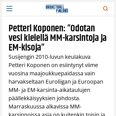
Siirry
sisältöön
Petteri Koponen: ”Odotan
vesi kielellä MM-karsintoja ja
EM-kisoja”
Susijengin 2010-luvun keulakuva
Petteri Koponen on esiintynyt viime
vuosina maajoukkuepaidassa vain
harvakseltaan Euroliigan ja Euroopan
MM- ja EM-karsinta-aikataulujen
päällekkäisyyksien johdosta.
Marraskuussa alkavissa MM-
karsinnoissa asia on kuitenkin toisin ja