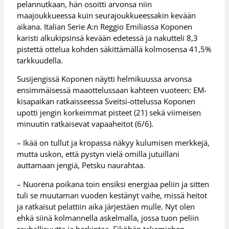
pelannutkaan, hän osoitti arvonsa niin
maajoukkueessa kuin seurajoukkueessakin kevään
aikana. Italian Serie A:n Reggio Emiliassa Koponen
karisti alkukipsinsä kevään edetessä ja nakutteli 8,3
pistettä ottelua kohden säkittämällä kolmosensa 41,5%
tarkkuudella.
Susijengissä Koponen näytti helmikuussa arvonsa
ensimmäisessä maaottelussaan kahteen vuoteen: EM-
kisapaikan ratkaisseessa Sveitsi-ottelussa Koponen
upotti jengin korkeimmat pisteet (21) sekä viimeisen
minuutin ratkaisevat vapaaheitot (6/6).
– Ikää on tullut ja kropassa näkyy kulumisen merkkejä,
mutta uskon, että pystyn vielä omilla jutuillani
auttamaan jengiä, Petsku naurahtaa.
– Nuorena poikana toin ensiksi energiaa peliin ja sitten
tuli se muutaman vuoden kestänyt vaihe, missä heitot
ja ratkaisut pelattiin aika järjestäen mulle. Nyt olen
ehkä siinä kolmannella askelmalla, jossa tuon peliin
rauhallisuutta ja harkintaa. Eiköhän takamiehen