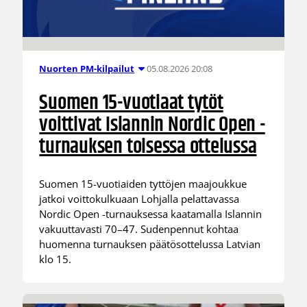
05.08.2026 20:08
Nuorten PM-kilpailut
Suomen 15-vuotiaat tytöt
voittivat Islannin Nordic Open -
turnauksen toisessa ottelussa
Suomen 15-vuotiaiden tyttöjen maajoukkue
jatkoi voittokulkuaan Lohjalla pelattavassa
Nordic Open -turnauksessa kaatamalla Islannin
vakuuttavasti 70–47. Sudenpennut kohtaa
huomenna turnauksen päätösottelussa Latvian
klo 15.