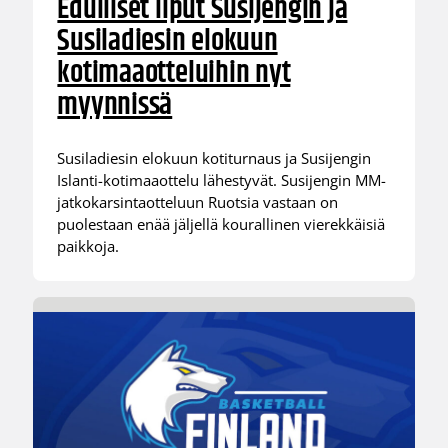
Edulliset liput Susijengin ja
Susiladiesin elokuun
kotimaaotteluihin nyt
myynnissä
Susiladiesin elokuun kotiturnaus ja Susijengin
Islanti-kotimaaottelu lähestyvät. Susijengin MM-
jatkokarsintaotteluun Ruotsia vastaan on
puolestaan enää jäljellä kourallinen vierekkäisiä
paikkoja.