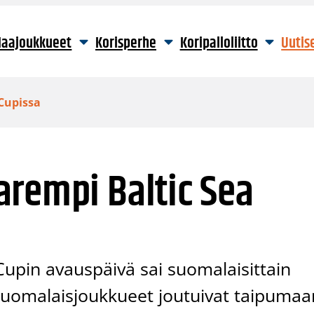
aajoukkueet
Korisperhe
Koripalloliitto
Uutis
Cupissa
arempi Baltic Sea
Cupin avauspäivä sai suomalaisittain
 suomalaisjoukkueet joutuivat taipumaa