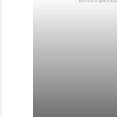
… 18-vuotiailta tytöiltä ke