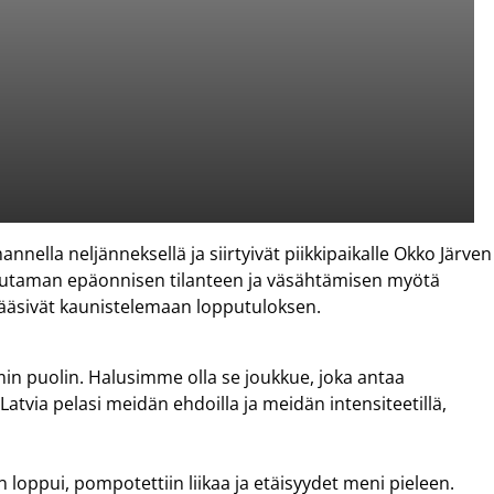
nella neljänneksellä ja siirtyivät piikkipaikalle Okko Järven
 Muutaman epäonnisen tilanteen ja väsähtämisen myötä
 pääsivät kaunistelemaan lopputuloksen.
in puolin. Halusimme olla se joukkue, joka antaa
Latvia pelasi meidän ehdoilla ja meidän intensiteetillä,
 loppui, pompotettiin liikaa ja etäisyydet meni pieleen.