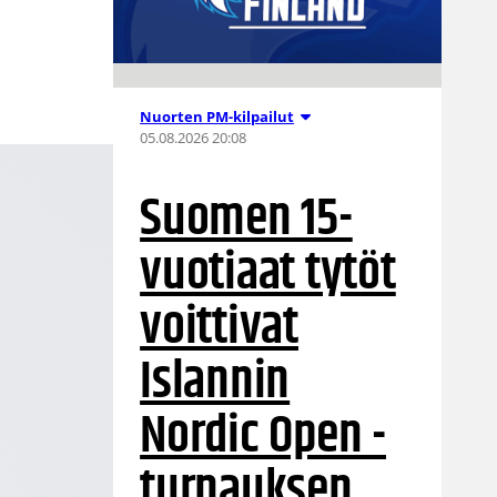
Nuorten PM-kilpailut
05.08.2026 20:08
Suomen 15-
vuotiaat tytöt
voittivat
Islannin
Nordic Open -
turnauksen