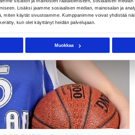
mme sisällön ja mainosten räätälöimiseen, sosiaalisen median
iseen. Lisäksi jaamme sosiaalisen median, mainosalan ja analy
, miten käytät sivustoamme. Kumppanimme voivat yhdistää näitä t
n kerätty, kun olet käyttänyt heidän palvelujaan.
Muokkaa