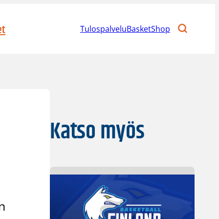
et
Tulospalvelu
BasketShop
Katso myös
n