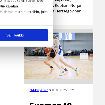
 ominaisuuksien tukemiseen
Luxemburgin, Ruotsin, Norjan
tiikka-alan
sekä Bosnia ja Hertsegovinan
ietoja muihin tietoihin, joita
kanssa.
Salli kaikki
05.08.2026 17:21
EM-kilpailut