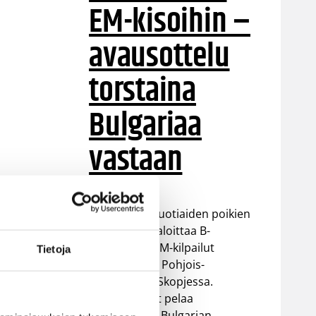
EM-kisoihin –
avausottelu
torstaina
Bulgariaa
vastaan
Suomen 16-vuotiaiden poikien
maajoukkue aloittaa B-
divisioonan EM-kilpailut
Tietoja
torstaina 6.8. Pohjois-
Makedonian Skopjessa.
Sudenpennut pelaa
alkulohkossa Bulgarian,