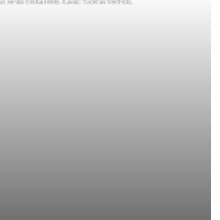
hut keräsi Emilia Helle. Kuvat: Tuomas Venhola.