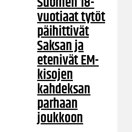
Suomen 18-
vuotiaat tytöt
päihittivät
Saksan ja
etenivät EM-
kisojen
kahdeksan
parhaan
joukkoon