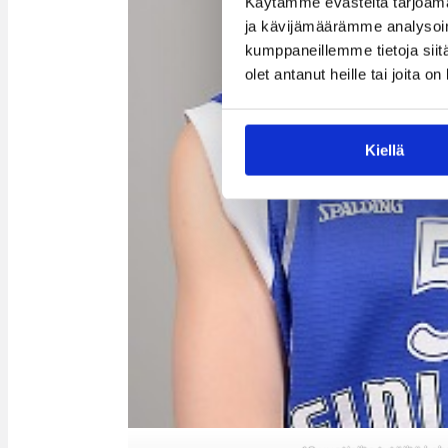
Käytämme evästeitä tarjoama
ja kävijämäärämme analysoim
kumppaneillemme tietoja siitä
olet antanut heille tai joita o
Kiellä