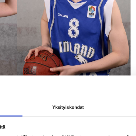
Yksityiskohdat
… 16-vuotialta pojilta onnistui Tommi Rasi…
itä